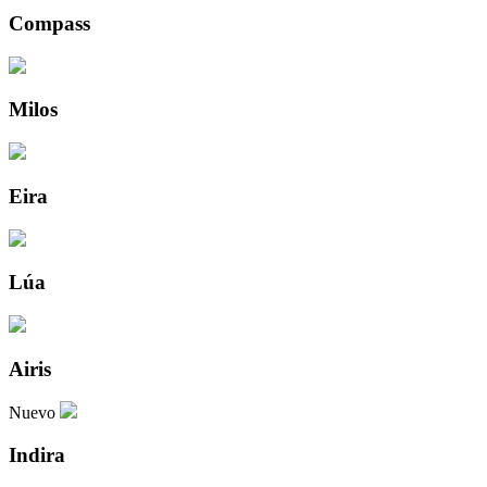
Compass
Milos
Eira
Lúa
Airis
Nuevo
Indira