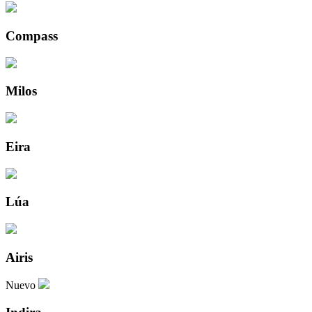
Compass
Milos
Eira
Lúa
Airis
Nuevo