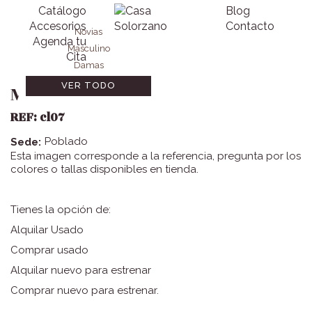
Catálogo
Blog
Accesorios
Contacto
Novias
Agenda tu
Masculino
Cita
Damas
VER TODO
MULATA
REF:
cl07
Poblado
Sede:
Esta imagen corresponde a la referencia, pregunta por los
colores o tallas disponibles en tienda.
Tienes la opción de:
Alquilar Usado
Comprar usado
Alquilar nuevo para estrenar
Comprar nuevo para estrenar.