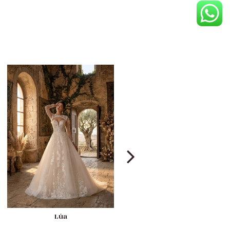
Lúa
Airis