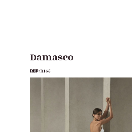
Damasco
REF:
l1145