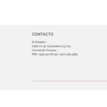
CONTACTO
El Poblado
-
Calle 10 32-115 locales 113/114
Comercial Vizcaya
-
PBX. (574) 322 82 92
-
(310) 363-5651